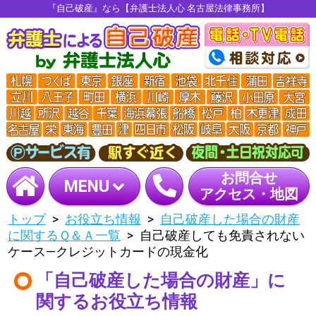
『自己破産』なら【弁護士法人心 名古屋法律事務所】
お問合せ
MENU
アクセス・地図
トップ
お役立ち情報
自己破産した場合の財産
に関するＱ＆Ａ一覧
自己破産しても免責されない
ケース―クレジットカードの現金化
「自己破産した場合の財産」に
関するお役立ち情報