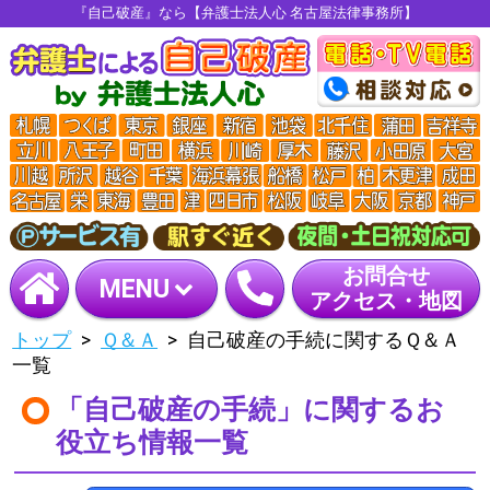
『自己破産』なら【弁護士法人心 名古屋法律事務所】
お問合せ
MENU
アクセス・地図
トップ
Ｑ＆Ａ
自己破産の手続に関するＱ＆Ａ
一覧
「自己破産の手続」に関するお
役立ち情報一覧