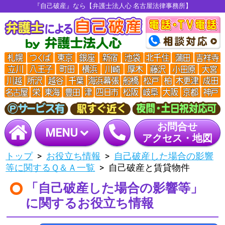
『自己破産』なら【弁護士法人心 名古屋法律事務所】
お問合せ
MENU
アクセス・地図
トップ
お役立ち情報
自己破産した場合の影響
等に関するＱ＆Ａ一覧
自己破産と賃貸物件
「自己破産した場合の影響等」
に関するお役立ち情報