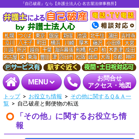
『自己破産』なら【弁護士法人心 名古屋法律事務所】
お問合せ
MENU
アクセス・地図
トップ
お役立ち情報
その他に関するＱ＆Ａ一
覧
自己破産と郵便物の転送
「その他」に関するお役立ち情
報